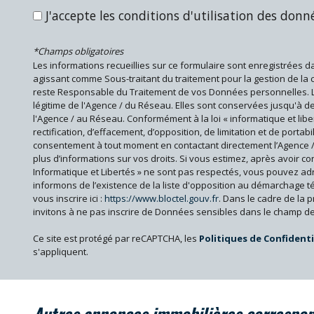
J'accepte les conditions d'utilisation des donné
École maternelle
Bureau de poste
*Champs obligatoires
Les informations recueillies sur ce formulaire sont enregistrées d
agissant comme Sous-traitant du traitement pour la gestion de la 
statistiques
reste Responsable du Traitement de vos Données personnelles. La 
légitime de l'Agence / du Réseau. Elles sont conservées jusqu'à
l'Agence / au Réseau. Conformément à la loi « informatique et libe
Nombre d'habitants
rectification, d’effacement, d’opposition, de limitation et de porta
consentement à tout moment en contactant directement l’Agence /
Propriétaires (vs. locataires)
plus d’informations sur vos droits. Si vous estimez, après avoir co
Taxe habitation
Informatique et Libertés » ne sont pas respectés, vous pouvez ad
informons de l’existence de la liste d'opposition au démarchage t
Taxe foncière
vous inscrire ici :
https://www.bloctel.gouv.fr
. Dans le cadre de la
invitons à ne pas inscrire de Données sensibles dans le champ de 
Habitants de moins de 25 ans
Habitants de 25 à 55 ans
Ce site est protégé par reCAPTCHA, les
Politiques de Confidenti
s'appliquent.
Habitants de plus de 55 ans
Nombre d'enfants par famille
Familles sans enfant
autres annonces immobilières correspo