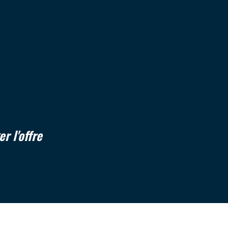
Bibliothèque
39 223
58,16 %
22,57 %
er l'offre
16,08 %
24,18 %
36,97 %
38,85 %
0,71
56,31 %