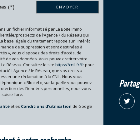
es (*)
ENVOYER
École primaire
ans un fichier informatisé par La Boite Immo
clientèle/prospects de l'Agence / du Réseau qui
base légale du traitement repose sur l'intérêt
 demande de suppression et sont destinées à
rtés », vous disposez des droits d’accès, de
bilité de vos données. Vous pouvez retirer votre
 Le Réseau. Consultez le site
https://cnil.fr/fr
pour
ntacté l'Agence / le Réseau, que vos droits «
resser une réclamation à la CNIL. Nous vous
partag
éléphonique « Bloctel », sur laquelle vous pouvez
 protection des Données personnelles, nous vous
saisie libre.
alité
et es
Conditions d'utilisation
de Google
ndant à votre recherche