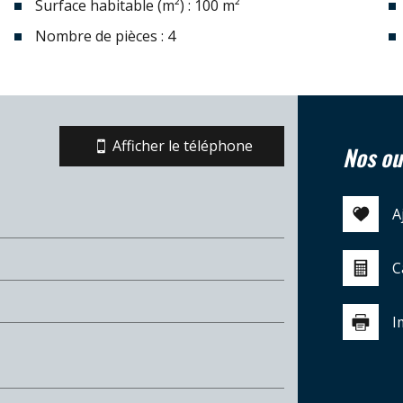
Surface habitable (m²) : 100 m²
Nombre de pièces : 4
Afficher le téléphone
nos ou
A
C
I