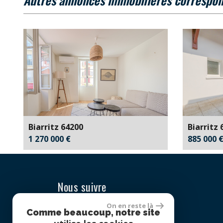
Familles avec 1 ou 2 enfants
Maisons
Appartements
Familles avec 3 enfants
Biarritz 64200
Biarritz 
1 270 000 €
885 000 
Nous suivre
On en reste là
Comme beaucoup, notre site