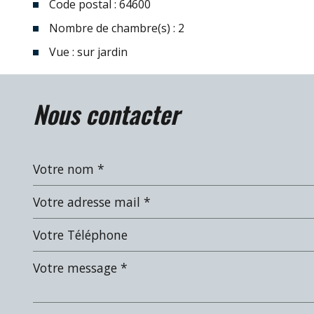
Code postal : 64600
Nombre de chambre(s) : 2
Vue : sur jardin
la ville de anglet (64600)
nous contacter
+
−