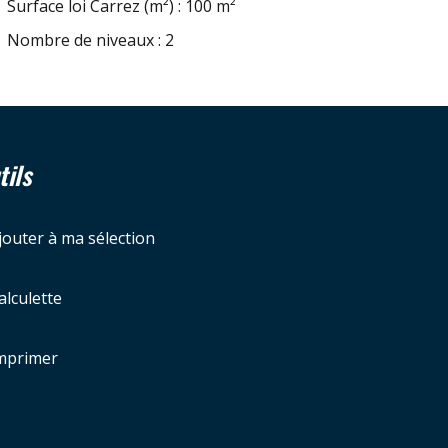
Surface loi Carrez (m²) : 100 m²
Nombre de niveaux : 2
tils
jouter à ma sélection
alculette
mprimer
Leaflet
|
©
Jawg
Maps
|
© OpenStreetMap