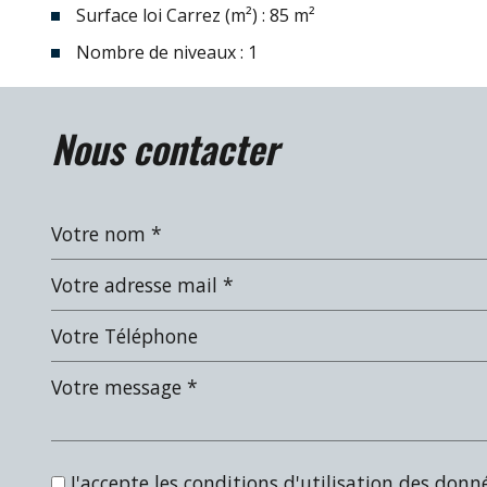
Surface loi Carrez (m²) : 85 m²
Nombre de niveaux : 1
la ville de biarritz (64200)
nous contacter
+
−
J'accepte les conditions d'utilisation des donné