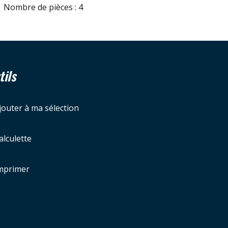
Nombre de pièces : 4
tils
jouter à ma sélection
alculette
mprimer
Leaflet
|
©
Jawg
Maps
|
© OpenStreetMap