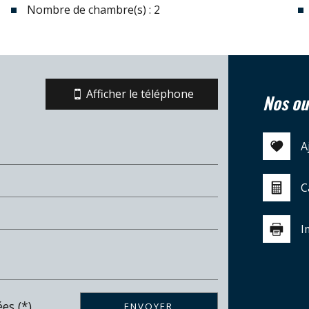
Nombre de chambre(s) : 2
Afficher le téléphone
nos ou
A
C
I
es (*)
ENVOYER