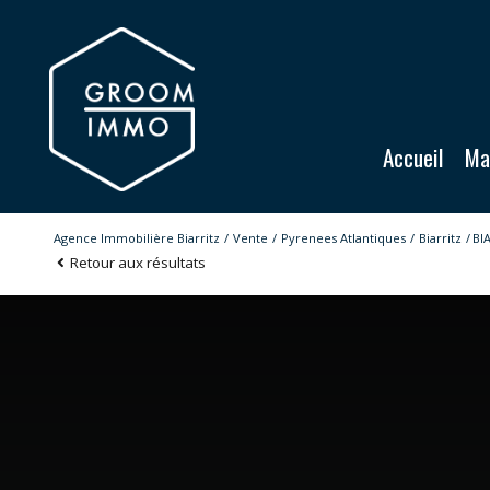
Accueil
M
Agence Immobilière Biarritz
Vente
Pyrenees Atlantiques
Biarritz
BI
Retour aux résultats