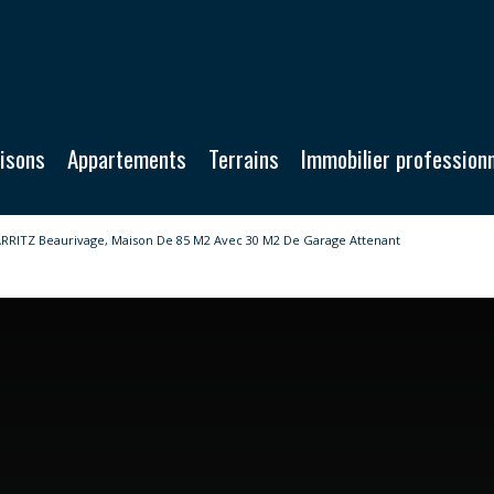
aisons
Appartements
Terrains
Immobilier profession
ARRITZ Beaurivage, Maison De 85 M2 Avec 30 M2 De Garage Attenant