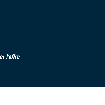
École maternelle
Gare ferroviaire
25 330
55,57 %
er l'offre
19,73 %
15,09 %
18,95 %
32,65 %
48,40 %
0,59