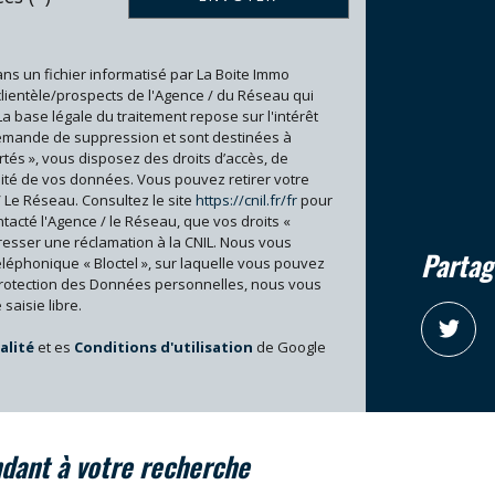
Collège
Lycée
ans un fichier informatisé par La Boite Immo
Presse et Tabac
clientèle/prospects de l'Agence / du Réseau qui
base légale du traitement repose sur l'intérêt
 demande de suppression et sont destinées à
rtés », vous disposez des droits d’accès, de
bilité de vos données. Vous pouvez retirer votre
 Le Réseau. Consultez le site
https://cnil.fr/fr
pour
ntacté l'Agence / le Réseau, que vos droits «
resser une réclamation à la CNIL. Nous vous
partag
éléphonique « Bloctel », sur laquelle vous pouvez
 protection des Données personnelles, nous vous
saisie libre.
alité
et es
Conditions d'utilisation
de Google
ndant à votre recherche