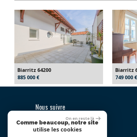
Familles sans enfant
Familles avec 1 ou 2 enfants
Maisons
Appartements
Familles avec 3 enfants
Biarritz 64200
Biarritz 
885 000 €
749 000 
Nous suivre
On en reste là
Comme beaucoup, notre site
utilise les cookies