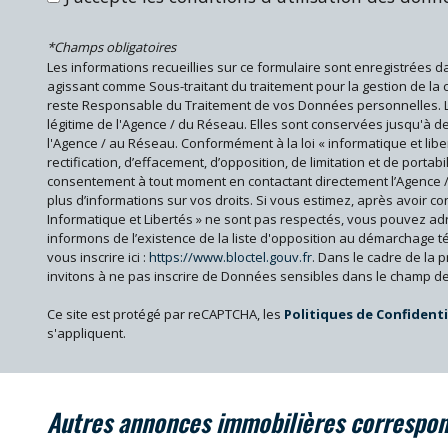
Bar
École primaire
*Champs obligatoires
Les informations recueillies sur ce formulaire sont enregistrées d
Bureau de poste
agissant comme Sous-traitant du traitement pour la gestion de la 
reste Responsable du Traitement de vos Données personnelles. La 
légitime de l'Agence / du Réseau. Elles sont conservées jusqu'à
statistiques
l'Agence / au Réseau. Conformément à la loi « informatique et libe
rectification, d’effacement, d’opposition, de limitation et de porta
consentement à tout moment en contactant directement l’Agence /
Nombre d'habitants
plus d’informations sur vos droits. Si vous estimez, après avoir co
Informatique et Libertés » ne sont pas respectés, vous pouvez ad
Propriétaires (vs. locataires)
informons de l’existence de la liste d'opposition au démarchage t
Taxe habitation
vous inscrire ici :
https://www.bloctel.gouv.fr
. Dans le cadre de la
invitons à ne pas inscrire de Données sensibles dans le champ de 
Taxe foncière
Ce site est protégé par reCAPTCHA, les
Politiques de Confidenti
Habitants de moins de 25 ans
s'appliquent.
Habitants de 25 à 55 ans
Habitants de plus de 55 ans
autres annonces immobilières correspo
Nombre d'enfants par famille