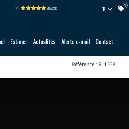
0
FR
nel
Estimer
Actualités
Alerte e-mail
Contact
Référence : RL1338
880 000 €