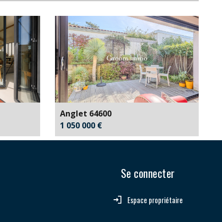
61,87 %
0,47 %
21,73 %
78,27 %
2,89 %
Anglet 64600
1 050 000 €
Se connecter
Espace propriétaire