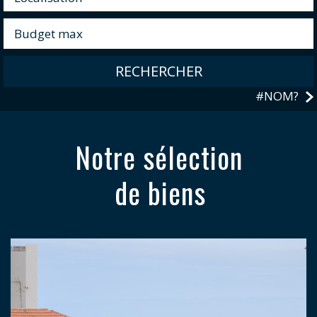
RECHERCHER
#NOM?
5KM
10KM
25KM
Notre sélection
de biens
Critères supplémentaires
Piscine
Parking
Terrasse