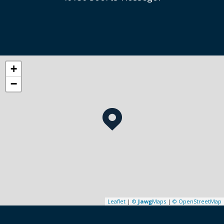
+
−
Leaflet
|
©
Jawg
Maps
|
© OpenStreetMap